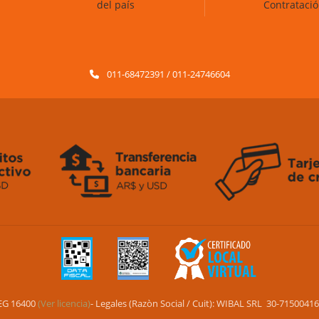
del país
Contrataci
011-68472391 / 011-24746604
EG 16400
(Ver licencia)
- Legales (Razòn Social / Cuit): WIBAL SRL 30-71500416