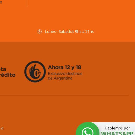
ón
Lunes - Sabados 9hs a 21hs
-6