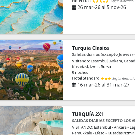
Hotel Lujo
Según itinerario
26 mar-26 al 5 nov-26
Turquia Clasica
Salidas diarias (excepto Jueves) -
Visitando: Estambul, Ankara, Capad
Kusadasi, Izmir, Bursa
9 noches
Hotel Standard
Según itinerari
16 mar-26 al 31 mar-27
TURQUÍA 2X1
SALIDAS DIARIAS EXCEPTO LOS V
VISITANDO: Estambul - Ankara - Lag
Pamukkale - Éfeso - Kusadasi/Izmir 