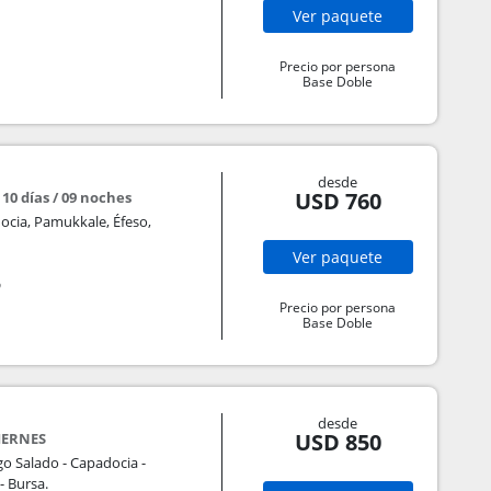
Ver
paquete
Precio por persona
Base Doble
desde
USD 760
 10 días / 09 noches
ocia, Pamukkale, Éfeso,
Ver
paquete
o
Precio por persona
Base Doble
desde
USD 850
IERNES
o Salado - Capadocia -
- Bursa.