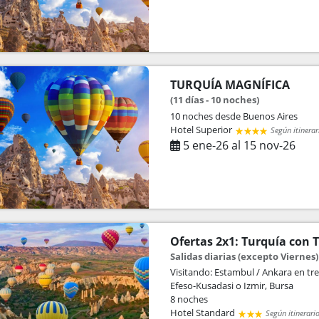
TURQUÍA MAGNÍFICA
(11 días - 10 noches)
10 noches
desde Buenos Aires
Hotel Superior
Según itinerar
5 ene-26 al 15 nov-26
Ofertas 2x1: Turquía con T
Salidas diarias (excepto Viernes) 
Visitando: Estambul / Ankara en tr
Efeso-Kusadasi o Izmir, Bursa
8 noches
Hotel Standard
Según itinerari