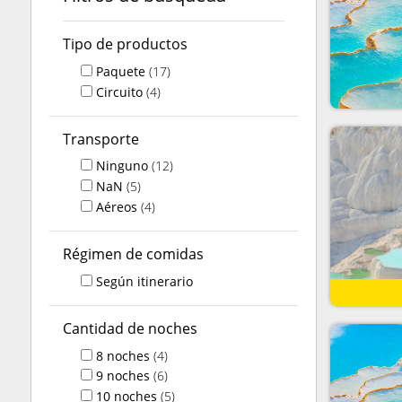
Tipo de productos
Paquete
(17)
Circuito
(4)
Transporte
Ninguno
(12)
NaN
(5)
Aéreos
(4)
Régimen de comidas
Según itinerario
Cantidad de noches
8
noches
(4)
9
noches
(6)
10
noches
(5)