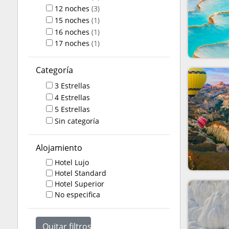
12
noches
(3)
15
noches
(1)
16
noches
(1)
17
noches
(1)
Categoría
3 Estrellas
4 Estrellas
5 Estrellas
Sin categoría
Alojamiento
Hotel Lujo
Hotel Standard
Hotel Superior
No especifica
Quitar filtros