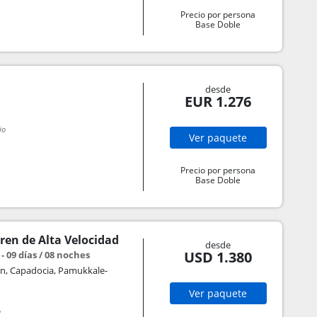
Precio por persona
Base Doble
desde
EUR 1.276
io
Ver
paquete
Precio por persona
Base Doble
ren de Alta Velocidad
desde
USD 1.380
- 09 días / 08 noches
en, Capadocia, Pamukkale-
Ver
paquete
o