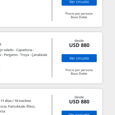
Ver
circuito
Precio por persona
Base Doble
desde
USD 880
S
o salado - Capadocia -
i - Pergamo - Troya - Çanakkale
Ver
circuito
o
Precio por persona
Base Doble
desde
USD 880
 11 días / 10 noches
ocia, Pamukkale, Éfeso,
ursa
Ver
paquete