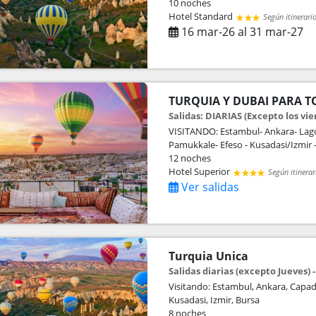
10 noches
Hotel Standard
Según itinerari
16 mar-26 al 31 mar-27
TURQUIA Y DUBAI PARA 
Salidas: DIARIAS (Excepto los vie
VISITANDO: Estambul- Ankara- Lago
Pamukkale- Efeso - Kusadasi/Izmir -
12 noches
Hotel Superior
Según itinerar
Ver salidas
Turquia Unica
Salidas diarias (excepto Jueves) -
Visitando: Estambul, Ankara, Capad
Kusadasi, Izmir, Bursa
8 noches