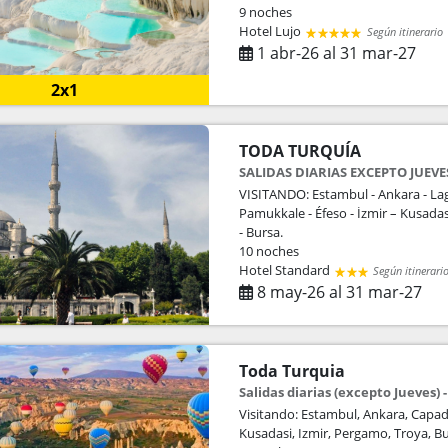
9 noches
Hotel Lujo
Según itinerario
1 abr-26 al 31 mar-27
2x1
TODA TURQUÍA
SALIDAS DIARIAS EXCEPTO JUEVE
VISITANDO: Estambul - Ankara - Lag
Pamukkale - Éfeso - İzmir – Kusadas
- Bursa.
10 noches
Hotel Standard
Según itinerari
8 may-26 al 31 mar-27
Toda Turquia
Salidas diarias (excepto Jueves) -
Visitando: Estambul, Ankara, Capad
Kusadasi, Izmir, Pergamo, Troya, B