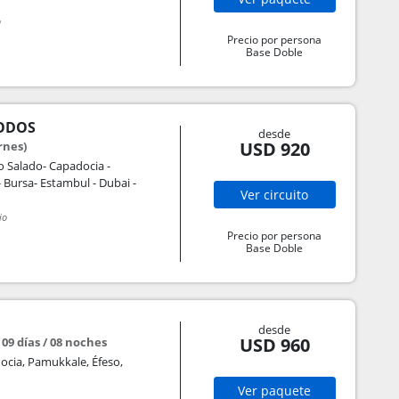
o
Precio por persona
Base Doble
TODOS
desde
USD 920
rnes)
 Salado- Capadocia -
 Bursa- Estambul - Dubai -
Ver
circuito
io
Precio por persona
Base Doble
desde
USD 960
 09 días / 08 noches
ocia, Pamukkale, Éfeso,
Ver
paquete