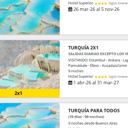
Hotel Superior
Según itinerar
26 mar-26 al 5 nov-26
TURQUÍA 2X1
SALIDAS DIARIAS EXCEPTO LOS V
VISITANDO: Estambul - Ankara - Lag
Pamukkale - Éfeso - Kusadasi/Izmir 
9 noches
Hotel Superior
Según itinerar
1 abr-26 al 31 mar-27
2x1
TURQUÍA PARA TODOS
(10 días - 09 noches)
9 noches
desde Buenos Aires