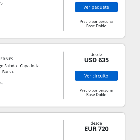
io
Ver
paquete
Precio por persona
Base Doble
desde
USD 635
IERNES
o Salado - Capadocia -
- Bursa.
Ver
circuito
io
Precio por persona
Base Doble
desde
EUR 720