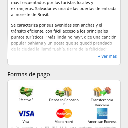
más frecuentados por los turistas locales y
extranjeros. Salvador es una de las puertas de entrada
al noreste de Brasil.
Se caracteriza por sus avenidas son anchas y el
tránsito eficiente, con fácil acceso a los principales
puntos turísticos. "Más linda no hay", dice una canción
popular bahiana y un poeta que se quedó prendado
de la ciudad la llamó "Bahía, tierra de la felicidad".
+ Ver más
La ciudad es declarada Patrimonio de la Humanidad
por la UNESCO debido a la riqueza de sus tradiciones,
fruto de la convergencia de culturas europeas,
Formas de pago
africanas y amerindias. Salvador se caracteriza por el
mestizaje cultural y racial que domina cada una de
sus manifestaciones (folklore, gastronomía, artesanía,
etc).
1
Efectivo
Depósito Bancario
Transferencia
2
Bancaria
Es interesante visitar el Centro Histórico de Salvador,
llamado Pelourinho. Es el mayor conjunto
arquitectónico de estilo colonial barroco de
Visa
Mastercard
American Express
Latinoamérica de los siglos XVI y XVII. Se dice que en
1
De acuerdo a la RG AFIP 3819, para productos internacionales,