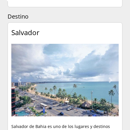
transporte al aeropuerto . El parking o
estacionamiento es completamente gratuito.
Destino
Las habitaciones disponen de balcón, aire
acondicionado, minibar y caja fuerte. Tambien
Salvador
disponen de televisor LCD (por cable). Todas las
habitaciones tienen escritorio y teléfono. Los baños
disponen de ducha con cabezal de ducha tipo lluvia y
artículos de higiene personal de diseño.
Previous
Next
Salvador de Bahia es uno de los lugares y destinos