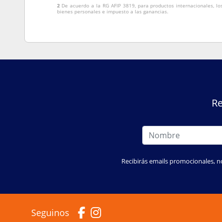
2
De acuerdo a la RG AFIP 3819, para productos internacionales, lo
bienes personales e impuesto a las ganancias.
Re
Recibirás emails promocionales, n
Seguinos