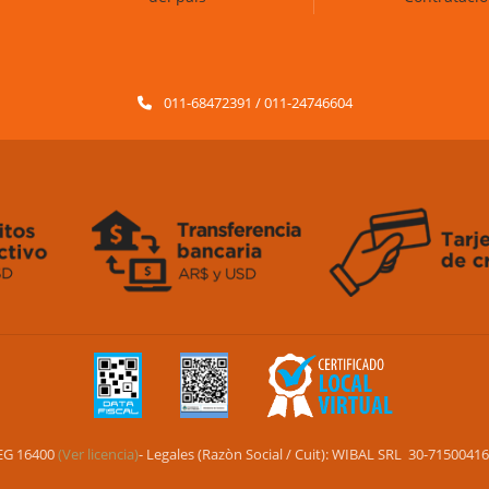
011-68472391 / 011-24746604
EG 16400
(Ver licencia)
- Legales (Razòn Social / Cuit): WIBAL SRL 30-71500416