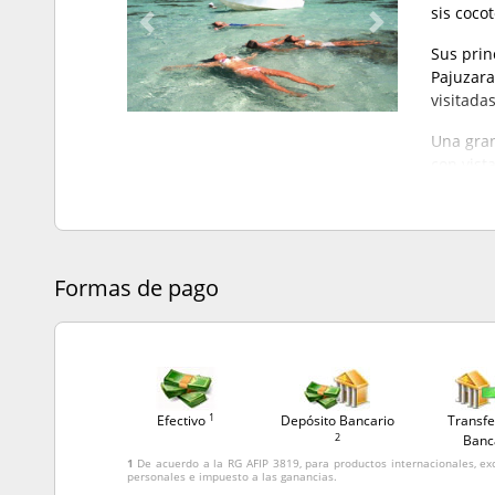
sis coco
Previous
Next
Sus prin
Pajuzara
visitadas
Una gran
con vist
Formas de pago
1
Efectivo
Depósito Bancario
Transfe
2
Banc
1
De acuerdo a la RG AFIP 3819, para productos internacionales, ex
personales e impuesto a las ganancias.