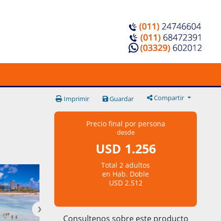
Compartir
Imprimir
Guardar
Precio final por persona
desde
USD 1.256
Total 2 adultos
en Hab. Doble
USD 2.512
Consultenos sobre este producto