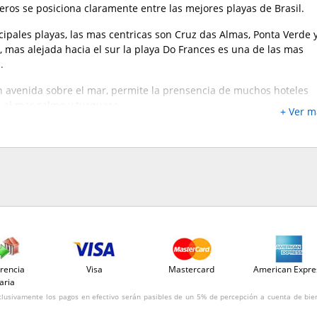
teros se posiciona claramente entre las mejores playas de Brasil.
cipales playas, las mas centricas son Cruz das Almas, Ponta Verde 
, mas alejada hacia el sur la playa Do Frances es una de las mas
.
 avenida sobre el mar, permite la prensencia de muchos hoteles
a al mar calmo y turquesa.
+ Ver m
rencia
Visa
Mastercard
American Expre
aria
clusivamente los pagos en efectivo serán pasibles de un 5% de percepción a cuenta de bie