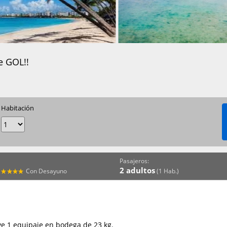
 GOL!!
Habitación
Pasajeros:
2 adultos
Con Desayuno
(1 Hab.)
ye 1 equipaje en bodega de 23 kg.