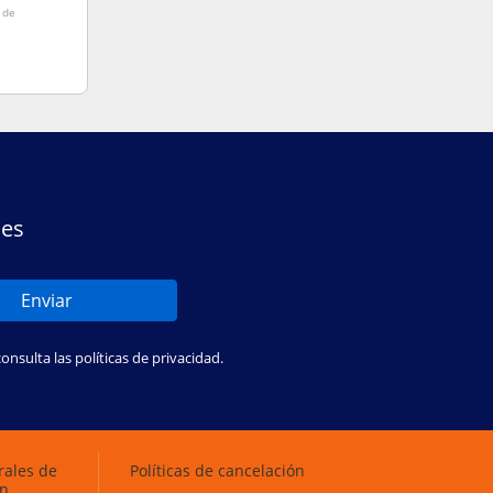
 de
nes
Enviar
sulta las políticas de privacidad.
rales de
Políticas de cancelación
ón