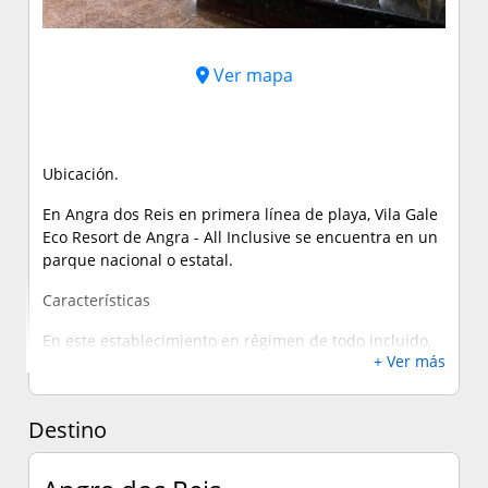
Ver mapa
Ubicación.
En Angra dos Reis en primera línea de playa, Vila Gale
Eco Resort de Angra - All Inclusive se encuentra en un
parque nacional o estatal.
Características
En este establecimiento en régimen de todo incluido,
+ Ver más
las comidas y bebidas consumidas en sus bares y
restaurantes, los impuestos y las propinas están
incluidos en el precio de las habitaciones. En algunos
Destino
casos, incluso las actividades recreativas y de ocio.
Quedan excluidos las comidas en algunos
restaurantes, cenas y platos especiales, algunas