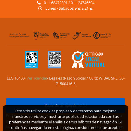
Baradero - Provincia de Buenos Aires
011-68472391 / 011-24746604
Lunes - Sabados 9hs a 21hs
LEG 16400
(Ver licencia)
- Legales (Razòn Social / Cuit): WIBAL SRL 30-
71500416-6
Este sitio utiliza cookies propias y de terceros para mejorar
Boton de arrepentimiento
nuestros servicios y mostrarte publicidad relacionada con tus
preferencias mediante el análisis de tus hábitos de navegación. Si
Podés cancelar tus compras realizadas de forma online o telefonica
continúas navegando en esta página, consideramos que aceptas
dentro de un plazo máximo de 10 días desde la fecha que realizaste